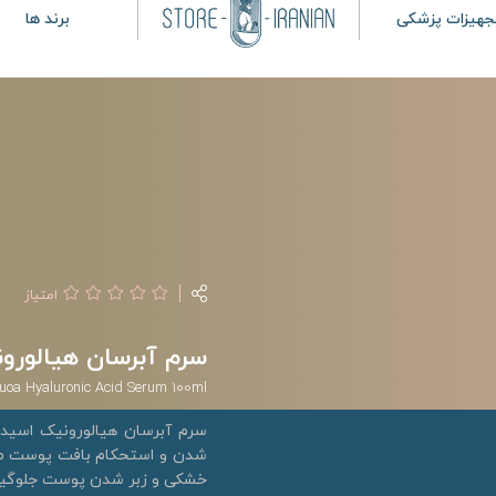
جهیزات پزشکی
برند ها
امتیاز
سرم آبرسان هیالورونیک اس
uoa Hyaluronic Acid Serum 100ml
سرم آبرسان هیالورونیک اسید 
شدن و استحکام بافت پوست می‌
خشکی و زبر شدن پوست جلوگیر