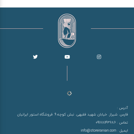
آدرس :
فارس. شیراز. خیابان شهید فقیهی. نبش کوچه 9. فروشگاه استور ایرانیان
تماس :
09178143686
ایمیل :
info@storeiranian.com