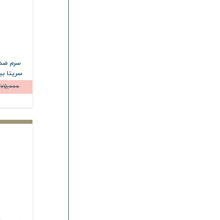
سرم ضد 
575,000