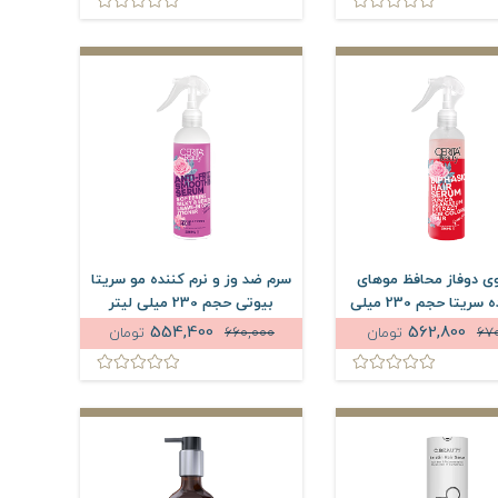
ی دوفاز محافظ موهای
سرم ضد وز و نرم کننده مو سریتا
رنگ شده سریتا حجم 230 میلی
بیوتی حجم 230 میلی لیتر
لیتر
554,400
562,800
67
تومان
660,000
تومان