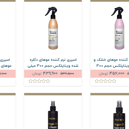
 کننده موهای خشک و
اسپری نرم کننده موهای دکلره
اسپری 
کم آب ویتاپلکس حجم 300
شده ویتاپلکس حجم 300 میلی
میلی لیتر
لیتر
439,900
452,000
تومان
536,500
تومان
9,100