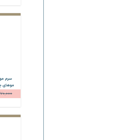
سرم مو 
70,000