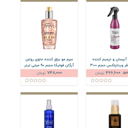
آبرسان و ترمیم کننده
سرم مو براق کننده حاوی روغن
موهای فر ویتاپلکس حجم 300
آرگان فولیکا حجم 90 میلی لیتر
میلی لیتر
748,000
466,600
56
تومان
تومان