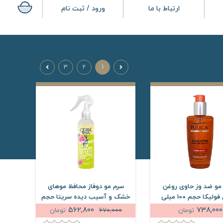
ارتباط با ما
ورود / ثبت نام
3
2
1
مو ضد وز حاوی روغن
سرم مو دوفاز محافظ موهای
نارگیل فولیکا حجم 100 میلی
خشک و آسیب دیده سریتا حجم
لیتر
230 میلی لیتر
562,800
738,000
تومان
670,000
تومان