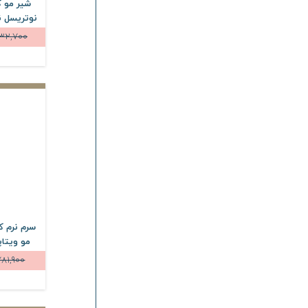
شیر مو ک
32,700
سرم نرم ک
781,900