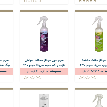
دوفاز حالت دهنده
سرم موی دوفاز محافظ موهای
سرم مو
موهای چرب سریتا حجم 230
نازک و کم حجم سریتا حجم 230
میلی لیتر
میلی لیتر
420,600
562,800
6
تومان
513,000
تومان
0,000