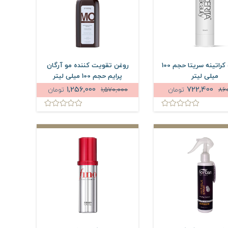
سرم مو کراتینه سریتا حجم 100
روغن تقویت کننده مو آرگان
میلی لیتر
پرایم حجم 100 میلی لیتر
1,256,000
722,400
86
تومان
1,570,000
تومان