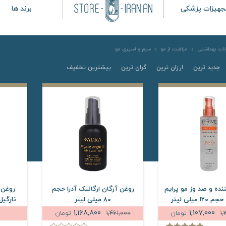
جهیزات پزشکی
برند ها
ات بهداشتی
مراقبت از مو
سرم و اسپری مو
جدید ترین
ارزان ترین
گران ترین
بیشترین تخفیف
نده و ضد وز مو پرایم
روغن آرگان ارگانیک آدرا حجم
روغن 
80 میلی لیتر
1,168,800
1,107,000
1
تومان
1,461,000
تومان