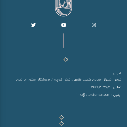
آدرس :
فارس. شیراز. خیابان شهید فقیهی. نبش کوچه 9. فروشگاه استور ایرانیان
تماس :
09178143686
ایمیل :
info@storeiranian.com