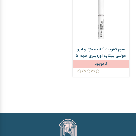
سرم تقویت کننده مژه و ابرو
مولتی پپتاید اوردینری حجم 5
میلی لیتر
ناموجود