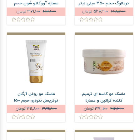
درمالوگ حجم 350 میلی لیتر
عصاره آووکادو شون حجم
300 میلی لیتر
668,600
548,200
تومان
412,400
371,100
تومان
ماسک مو کاسه ای ترمیم
ماسک مو روغن آرگان
کننده کراتین و عصاره
نوتریسل نئودرم حجم 150
جینسینگ شون حجم 300
میلی لیتر
412,400
371,100
تومان
389,800
311,800
تومان
میلی لیتر