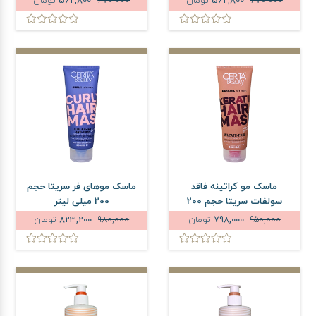
670,000
562,800
تومان
670,000
562,800
تومان
ماسک مو کراتینه فاقد
ماسک موهای فر سریتا حجم
سولفات سریتا حجم 200
200 میلی لیتر
میلی لیتر
950,000
798,000
تومان
980,000
823,200
تومان