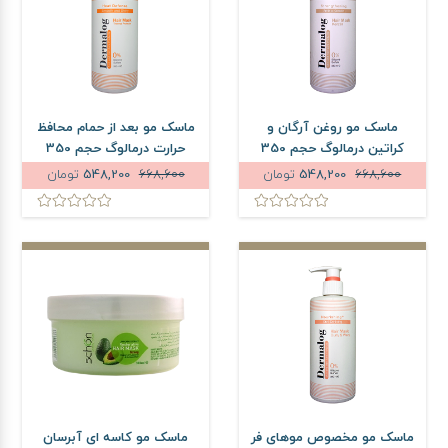
ماسک مو روغن آرگان و
ماسک مو بعد از حمام محافظ
کراتین درمالوگ حجم 350
حرارت درمالوگ حجم 350
میلی لیتر
میلی لیتر
668,600
548,200
تومان
668,600
548,200
تومان
ماسک مو مخصوص موهای فر
ماسک مو کاسه ای آبرسان