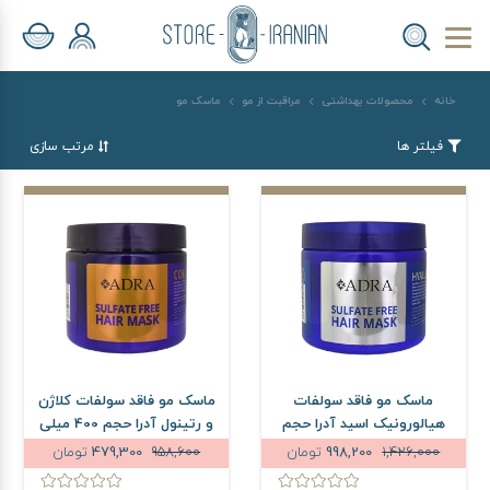
خانه
محصولات بهداشتی
مراقبت از مو
ماسک مو
فیلتر ها
مرتب سازی
ماسک مو فاقد سولفات
ماسک مو فاقد سولفات کلاژن
هیالورونیک اسید آدرا حجم
و رتینول آدرا حجم 400 میلی
400 میلی لیتر
لیتر
1,426,000
998,200
تومان
958,600
479,300
تومان