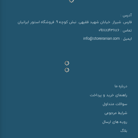
آدرس :
فارس. شیراز. خیابان شهید فقیهی. نبش کوچه 9. فروشگاه استور ایرانیان
تماس :
09178143686
ایمیل :
info@storeiranian.com
درباره ما
راهنمای خرید و پرداخت
سوالات متداول
شرایط مرجوعی
رویه های ارسال
بلاگ