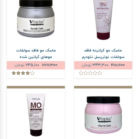
ماسک مو کراتینه فاقد
ماسک مو فاقد سولفات
سولفات نوتریسل نئودرم
موهای کراتین شده
حجم 150 میلی لیتر
ویتاپلکس حجم 500 میلی
418,700
343,300
تومان
777,300
645,100
تومان
لیتر