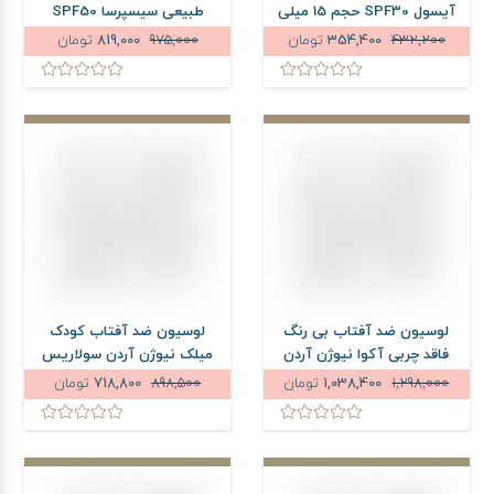
آیسول SPF30 حجم 15 میلی
طبیعی سیسپرسا SPF50
لیتر
حجم 50 میلی لیتر
432,200
354,400
تومان
975,000
819,000
تومان
لوسیون ضد آفتاب بی رنگ
لوسیون ضد آفتاب کودک
فاقد چربی آکوا نیوژن آردن
میلک نیوژن آردن سولاریس
سولاریس SPF50 حجم 100
SPF50 حجم 100 میلی لیتر
1,298,000
1,038,400
تومان
898,500
718,800
تومان
میلی لیتر