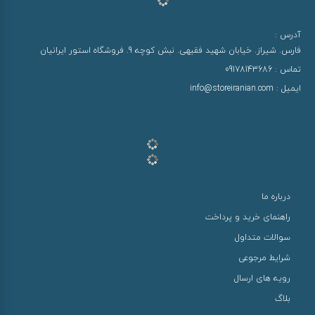
آدرس :
فارس. شیراز. خیابان شهید فقیهی. نبش کوچه 9. فروشگاه استور ایرانیان
تماس :
09178143686
ایمیل :
info@storeiranian.com
درباره ما
راهنمای خرید و پرداخت
سوالات متداول
شرایط مرجوعی
رویه های ارسال
بلاگ