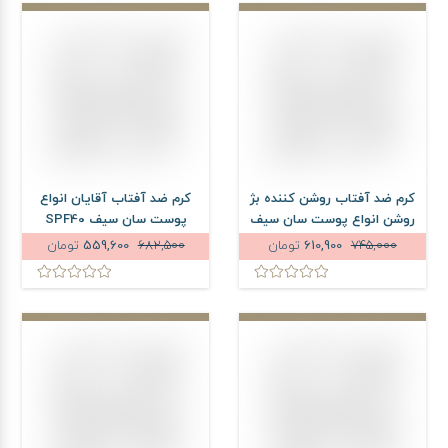
کرم ضد آفتاب روشن کننده بژ
کرم ضد آفتاب آقایان انواع
روشن انواع پوست سان سیف
پوست سان سیف SPF40
SPF50 حجم 50 میلی لیتر
حجم 50 میلی لیتر
745,000
610,900
تومان
682,500
559,600
تومان