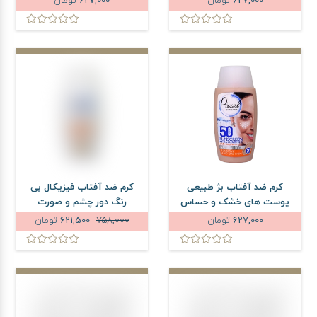
627,000
تومان
627,000
تومان
لیتر
کرم ضد آفتاب بژ طبیعی
کرم ضد آفتاب فیزیکال بی
پوست های خشک و حساس
رنگ دور چشم و صورت
پیکسل SPF50 حجم 50 میلی
پیکسل SPF35 حجم 50
627,000
تومان
758,000
621,500
تومان
لیتر
میلی لیتر