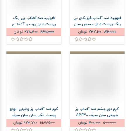
فلویید ضد آفتاب فیزیکال بی
فلویید ضد آفتاب بی رنگ
رنگ پوست های حساس سان
پوست های چرب و آکنه ای
سیف SPF50 حجم 50 میلی
سان سیف SPF50 حجم 50
899,000
737,100
تومان
848,000
678,400
تومان
لیتر
میلی لیتر
کرم دور چشم ضد آفتاب بژ
کرم ضد آفتاب بژ وانیلی انواع
طبیعی سان سیف SPF30
پوست مکی سان سان سیف
حجم 20 میلی لیتر
SPF50 شماره N15 حجم 40
500,000
400,000
تومان
1,187,500
973,700
تومان
میلی لیتر