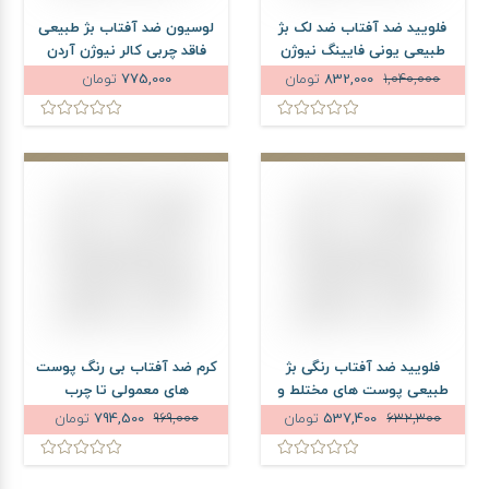
فلویید ضد آفتاب ضد لک بژ
لوسیون ضد آفتاب بژ طبیعی
طبیعی یونی فایینگ نیوژن
فاقد چربی کالر نیوژن آردن
آردن سولاریس SPF50 حجم
سولاریس SPF50 حجم 75
1,040,000
832,000
تومان
775,000
تومان
75 میلی لیتر
میلی لیتر
فلویید ضد آفتاب رنگی بژ
کرم ضد آفتاب بی رنگ پوست
طبیعی پوست های مختلط و
های معمولی تا چرب
چرب راکوتن SPF50 حجم 50
لیپورکس SPF50 حجم 40
632,300
537,400
تومان
969,000
794,500
تومان
میلی لیتر
میلی لیتر