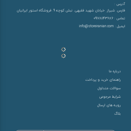
آدرس :
فارس. شیراز. خیابان شهید فقیهی. نبش کوچه 9. فروشگاه استور ایرانیان
تماس :
09178143686
ایمیل :
info@storeiranian.com
درباره ما
راهنمای خرید و پرداخت
سوالات متداول
شرایط مرجوعی
رویه های ارسال
بلاگ