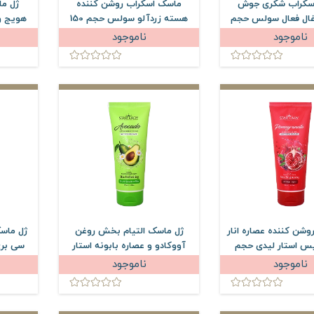
سکراب شکری جوش
ماسک اسکراب روشن کننده
ژل م
غال فعال سولس حجم
هسته زردآلو سولس حجم 150
هویج و
میلی لیتر
میلی لیتر
ناموجود
ناموجود
شن کننده عصاره انار
ژل ماسک التیام بخش روغن
ژل ماسک
یس استار لیدی حجم
آووکادو و عصاره بابونه استار
میلی لیتر
لیدی حجم 175 میلی لیتر
ناموجود
ناموجود