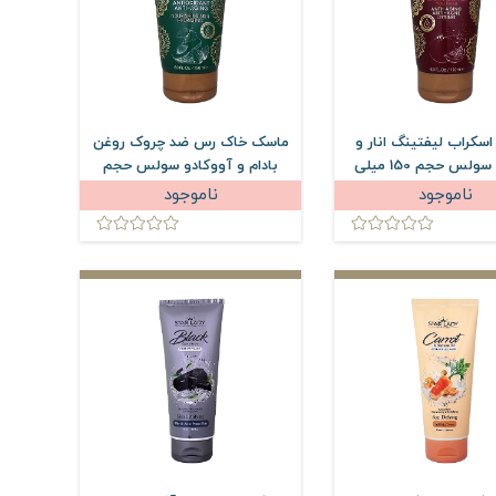
سکراب لیفتینگ انار و
ماسک خاک رس ضد چروک روغن
بلوبری سولس حجم 150 میلی
بادام و آووکادو سولس حجم
لیتر
150 میلی لیتر
ناموجود
ناموجود