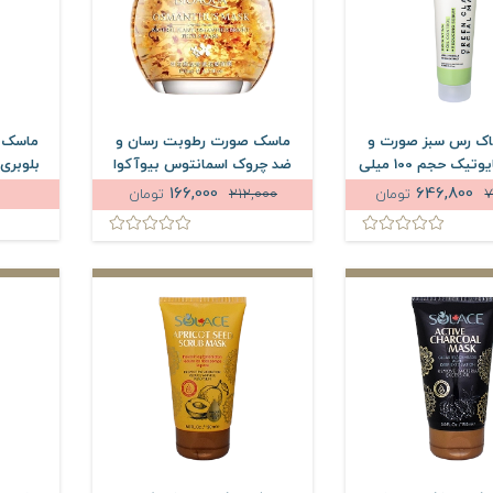
ک رس سبز صورت و
ماسک صورت رطوبت رسان و
ماسک ا
گردن ژنوبایوتیک حجم 100 میلی
ضد چروک اسمانتوس بیوآکوا
لیتر
وزن 120 گرم
166,000
646,800
7
تومان
212,000
تومان