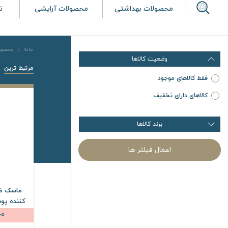
محصولات بهداشتی
محصولات آرایشی
ت
خانه
محصول
وضعیت کالاها
مرتبط ترین
فقط کالاهای موجود
کالاهای دارای تخفیف
برند کالاها
اعمال فیلتر ها
ماسک ض
کننده پو
مدل Sulfur 5 وزن 75 گرم
00