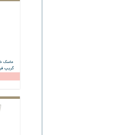
ماسک خا
گریپ فرو
لیدی حجم 175 