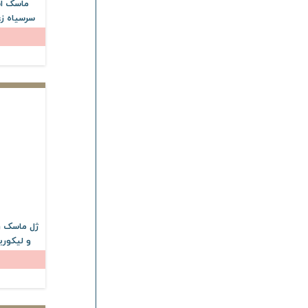
ماسک ا
سرسیاه ز
150 
ژل ماسک رو
و لیکور
175 