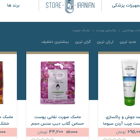
جهیزات پزشکی
برند ها
ات بهداشتی
پاکسازی پوست
ماسک صورت
جدید ترین
ارزان ترین
گران ترین
بیشترین تخفیف
د جوش و پاکسازی
ماسک صورت نقابی پوست
ماسک ص
ست چرب آردن سبوما
حساس گلاب دیپ سنس حجم
خشک و
25 میلی لیتر
44,200
695,0
تومان
59,000
تومان
,000