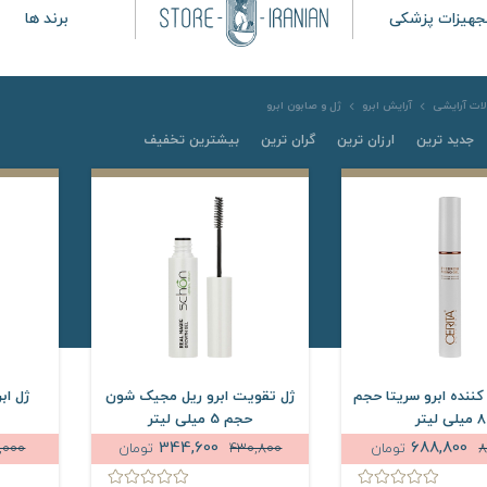
جهیزات پزشکی
برند ها
ات آرایشی
آرایش ابرو
ژل و صابون ابرو
جدید ترین
ارزان ترین
گران ترین
بیشترین تخفیف
ننده ابرو سریتا حجم
ژل تقویت ابرو ریل مجیک شون
ژل اب
8 میلی لیتر
حجم 5 میلی لیتر
344,600
688,800
8
تومان
430,800
تومان
,000