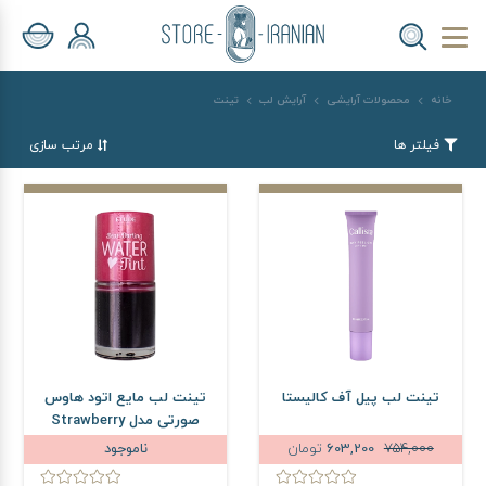
خانه
محصولات آرایشی
آرایش لب
تینت
فیلتر ها
مرتب سازی
تینت لب پیل آف کالیستا
تینت لب مایع اتود هاوس
صورتی مدل Strawberry
حجم 10 میلی لیتر
754,000
603,200
تومان
ناموجود