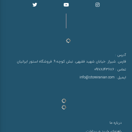
آدرس :
فارس. شیراز. خیابان شهید فقیهی. نبش کوچه 9. فروشگاه استور ایرانیان
تماس :
09178143686
ایمیل :
info@storeiranian.com
درباره ما
راهنمای خرید و پرداخت