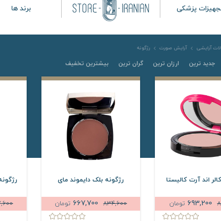
جهیزات پزشکی
برند ها
ات آرایشی
آرایش صورت
رژگونه
جدید ترین
ارزان ترین
گران ترین
بیشترین تخفیف
الر اند آرت کالیستا
رژگونه بلک دایموند مای
رژگونه
667,700
693,200
8
تومان
834,600
تومان
,600