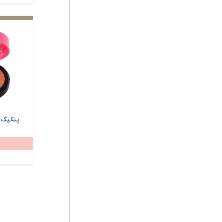
پنکیک م