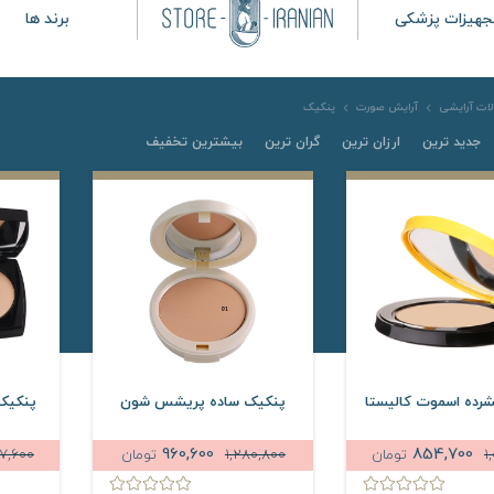
جهیزات پزشکی
برند ها
ات آرایشی
آرایش صورت
پنکیک
جدید ترین
ارزان ترین
گران ترین
بیشترین تخفیف
رده اسموت کالیستا
پنکیک ساده پریشس شون
پنکیک 
960,600
854,700
1
تومان
1,280,800
تومان
67,600