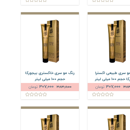
و سری طبیعی اکسترا
رنگ مو سری خاکستری بیجورکا
م 100 میلی لیتر
حجم 100 میلی لیتر
307,000
307,000
383
تومان
383,800
تومان