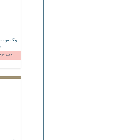
رنگ مو سر
100
83,800