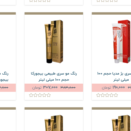
رنگ مو سری بژ مدیا حجم 100
رنگ مو سری طبیعی بیجورکا
رنگ م
میلی لیتر
حجم 100 میلی لیتر
بیجورکا حج
307,000
190,000
2
تومان
383,800
تومان
,800