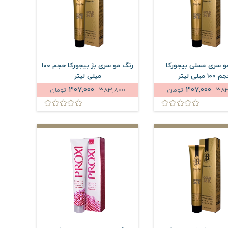
و سری عسلی بیجورکا
رنگ مو سری بژ بیجورکا حجم 100
100 میلی لیتر
میلی لیتر
307,000
307,000
383
تومان
383,800
تومان