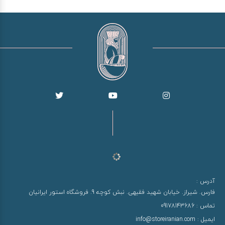
آدرس :
فارس. شیراز. خیابان شهید فقیهی. نبش کوچه 9. فروشگاه استور ایرانیان
تماس :
09178143686
ایمیل :
info@storeiranian.com