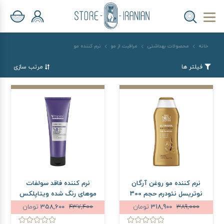
خانه
محصولات بهداشتی
مراقبت از مو
نرم کننده مو
فیلتر ها
مرتب سازی
نرم کننده مو روغن آرگان
نرم کننده فاقد سولفات
نوتریسل نئودرم حجم 300
موهای رنگ شده ویتاپلکس
میلی لیتر
حجم 250 میلی لیتر
389,000
318,900
تومان
437,400
358,600
تومان