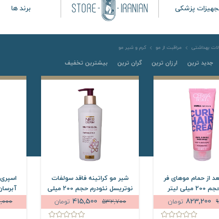
جهیزات پزشکی
برند ها
ات بهداشتی
مراقبت از مو
کرم و شیر مو
جدید ترین
ارزان ترین
گران ترین
بیشترین تخفیف
عد از حمام موهای فر
شیر مو کراتینه فاقد سولفات
اسپری 
میلی لیتر
نوتریسل نئودرم حجم 200 میلی
لیتر
415,500
823,200
تومان
532,700
تومان
2,000