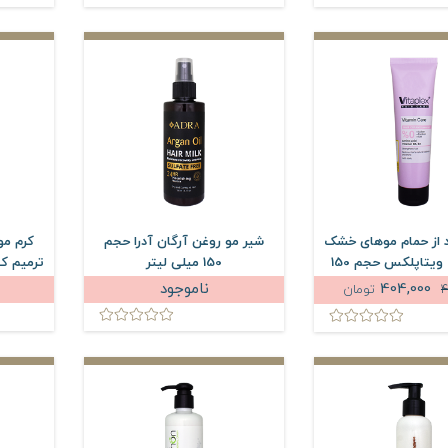
د از حمام موهای خشک
شیر مو روغن آرگان آدرا حجم
کرم مو
و کم آب ویتاپلکس حجم 150
150 میلی لیتر
ترمیم کن
میلی لیتر
حجم 0
404,000
ناموجود
4
تومان