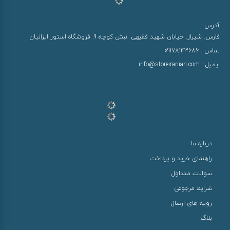
آدرس :
فارس. شیراز. خیابان شهید فقیهی. نبش کوچه 9. فروشگاه استور ایرانیان
تماس :
09178143686
ایمیل :
info@storeiranian.com
درباره ما
راهنمای خرید و پرداخت
سوالات متداول
شرایط مرجوعی
رویه های ارسال
بلاگ