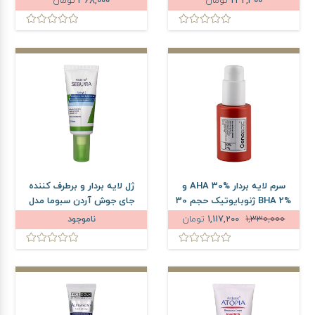
242,400
تومان
368,000
تومان
سرم لایه بردار AHA 30% و
ژل لایه بردار و برطرف کننده
BHA 2% ژنوبایوتیک حجم 30
جای جوش آردن سبوما مدل
میلی لیتر
Salicyl 2 حجم 20 میلی لیتر
1,330,000
1,117,200
تومان
ناموجود