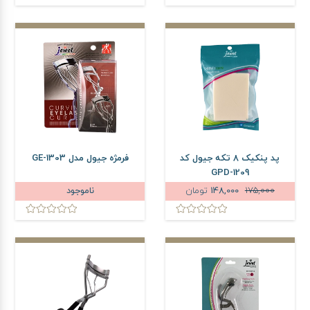
پد پنکیک 8 تکه جیول کد
فرمژه جیول مدل GE-1303
GPD-1209
175,000
148,000
تومان
ناموجود