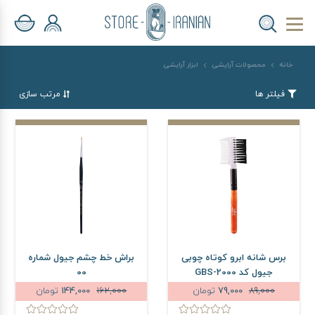
خانه
محصولات آرایشی
ابزار آرایشی
فیلتر ها
مرتب سازی
برس شانه ابرو کوتاه چوبی
براش خط چشم جیول شماره
جیول کد GBS-2000
00
89,000
79,000
تومان
162,000
144,000
تومان