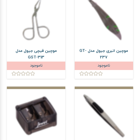
موچین انبری جیول مدل GT-
موچین قیچی جیول مدل
GST-313
237
ناموجود
ناموجود