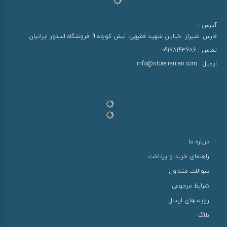
آدرس :
فارس. شیراز. خیابان شهید فقیهی. نبش کوچه 9. فروشگاه استور ایرانیان
تماس :
09178143686
ایمیل :
info@storeiranian.com
درباره ما
راهنمای خرید و پرداخت
سوالات متداول
شرایط مرجوعی
رویه های ارسال
بلاگ