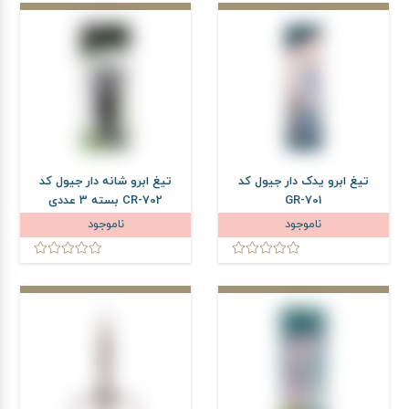
تیغ ابرو یدک دار جیول کد
تیغ ابرو شانه دار جیول کد
GR-701
CR-702 بسته 3 عددی
ناموجود
ناموجود