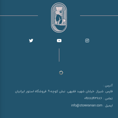
آدرس :
فارس. شیراز. خیابان شهید فقیهی. نبش کوچه 9. فروشگاه استور ایرانیان
تماس :
09178143686
ایمیل :
info@storeiranian.com