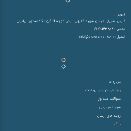
آدرس :
فارس. شیراز. خیابان شهید فقیهی. نبش کوچه 9. فروشگاه استور ایرانیان
تماس :
09178143686
ایمیل :
info@storeiranian.com
درباره ما
راهنمای خرید و پرداخت
سوالات متداول
شرایط مرجوعی
رویه های ارسال
بلاگ