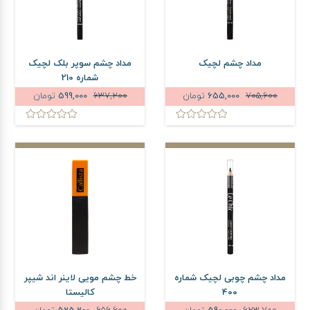
مداد چشم لچیک
مداد چشم سوپر بلک لچیک
شماره 210
705,600
655,000
تومان
637,200
599,000
تومان
مداد چشم چوبی لچیک شماره
خط چشم مویی لاینر اند شیپر
400
کالیستا