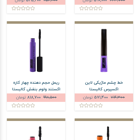
623,700
590,000
تومان
656,600
525,200
تومان
خط چشم ماژیکی لاین
ریمل حجم دهنده چهار کاره
اکسپرس کالیستا
اکستند ولوم بنفش کالیستا
714,300
571,400
تومان
998,500
818,700
تومان