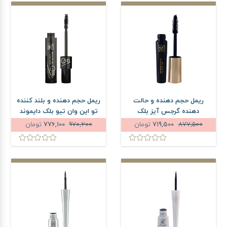
ریمل حجم دهنده و حالت
ریمل حجم دهنده و بلند کننده
دهنده گرجس آیز بلک
تو این وان تیو بلک دایموند
دایموند مای
مای
877,500
719,500
تومان
970,200
776,100
تومان