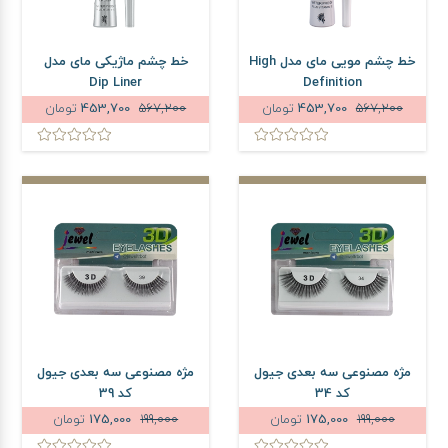
خط چشم مویی مای مدل High
خط چشم ماژیکی مای مدل
Dip Liner
Definition
567,200
453,700
تومان
567,200
453,700
تومان
مژه مصنوعی سه بعدی جیول
مژه مصنوعی سه بعدی جیول
کد 34
کد 39
199,000
175,000
تومان
199,000
175,000
تومان