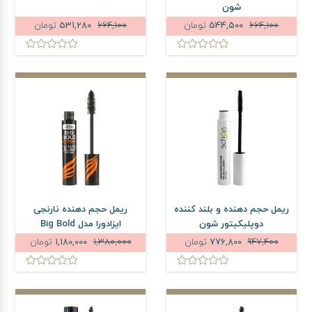
شون
664,100
544,500
تومان
664,100
531,280
تومان
ریمل حجم دهنده و بلند کننده
ریمل حجم دهنده نارنجی
دوپلیکیتور شون
ایزادورا مدل Big Bold
Extreme
947,400
776,800
تومان
1,380,000
1,180,000
تومان