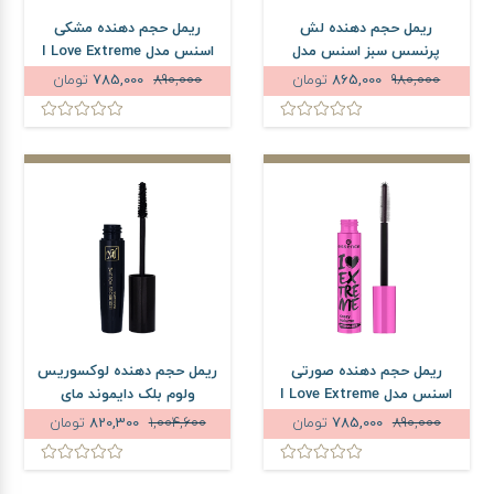
ریمل حجم دهنده لش
ریمل حجم دهنده مشکی
پرنسس سبز اسنس مدل
اسنس مدل I Love Extreme
Volume
False Lash Effect
980,000
865,000
تومان
890,000
785,000
تومان
ریمل حجم دهنده صورتی
ریمل حجم دهنده لوکسوریس
اسنس مدل I Love Extreme
ولوم بلک دایموند مای
Crazy Volume
890,000
785,000
تومان
1,004,600
820,300
تومان