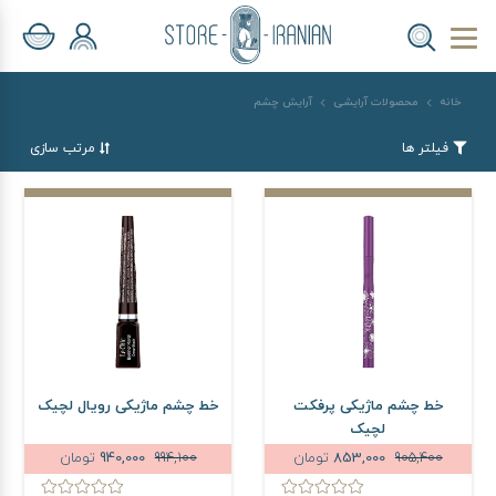
خانه
محصولات آرایشی
آرایش چشم
فیلتر ها
مرتب سازی
خط چشم ماژیکی پرفکت
خط چشم ماژیکی رویال لچیک
لچیک
905,400
853,000
تومان
994,100
940,000
تومان