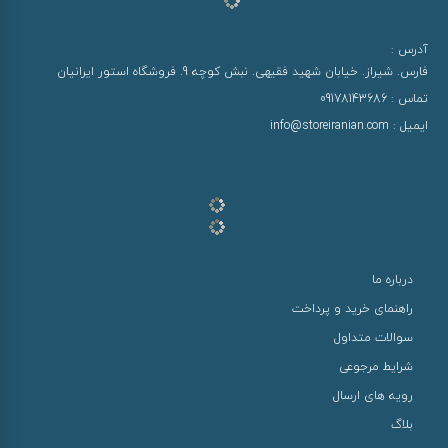
آدرس :
فارس. شیراز. خیابان شهید فقیهی. نبش کوچه 9. فروشگاه استور ایرانیان
تماس :
09178143686
ایمیل :
info@storeiranian.com
درباره ما
راهنمای خرید و پرداخت
سوالات متداول
شرایط مرجوعی
رویه های ارسال
بلاگ