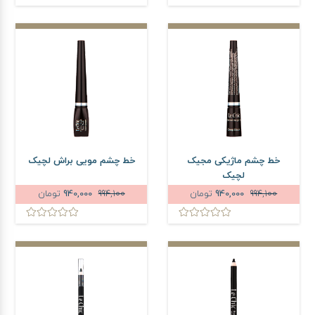
خط چشم ماژیکی مجیک
خط چشم مویی براش لچیک
لچیک
994,100
940,000
تومان
994,100
940,000
تومان