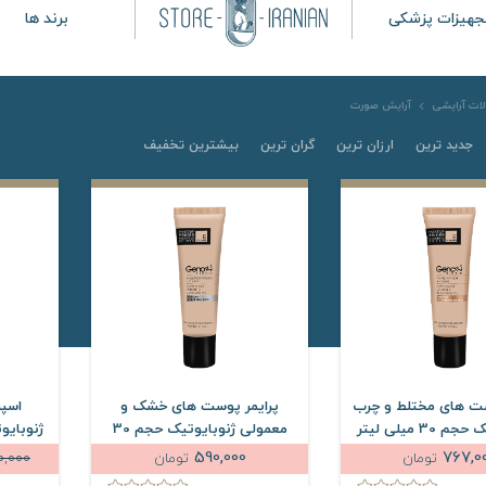
جهیزات پزشکی
برند ها
ات آرایشی
آرایش صورت
جدید ترین
ارزان ترین
گران ترین
بیشترین تخفیف
ست های مختلط و چرب
پرایمر پوست های خشک و
اسپر
30 میلی لیتر
معمولی ژنوبایوتیک حجم 30
ژنوبایوتیک ح
میلی لیتر
590,000
767,0
تومان
تومان
50,000