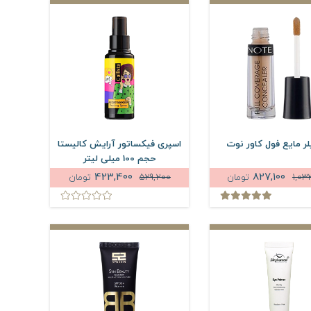
ر مایع فول کاور نوت
اسپری فیکساتور آرایش کالیستا
حجم 100 میلی لیتر
423,400
827,100
1,03
تومان
529,200
تومان