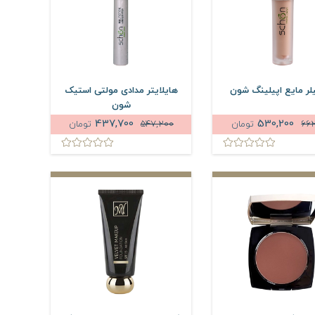
لر مایع اپیلینگ شون
هایلایتر مدادی مولتی استیک
شون
437,700
530,200
66
تومان
547,200
تومان