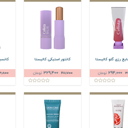
ایع رزی گلو کالیستا
کانتور استیکی کالیستا
کانسیل
329,400
294,000
3
تومان
411,700
تومان
3,800