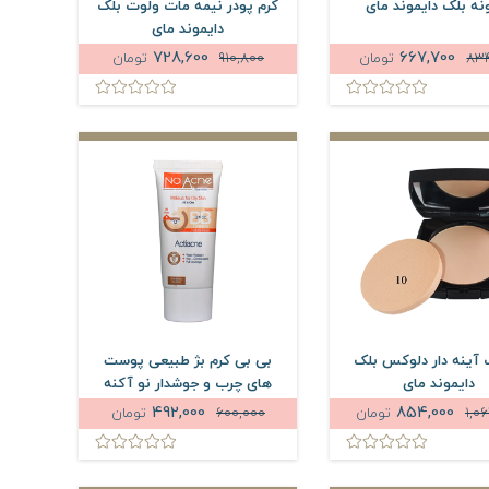
نه بلک دایموند مای
کرم پودر نیمه مات ولوت بلک
دایموند مای
728,600
667,700
83
تومان
910,800
تومان
آینه دار دلوکس بلک
بی بی کرم بژ طبیعی پوست
دایموند مای
های چرب و جوشدار نو آکنه
SPF20 حجم 40 میلی لیتر
492,000
854,000
1,0
تومان
600,000
تومان