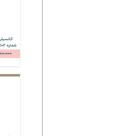
کانسیلر
80,000