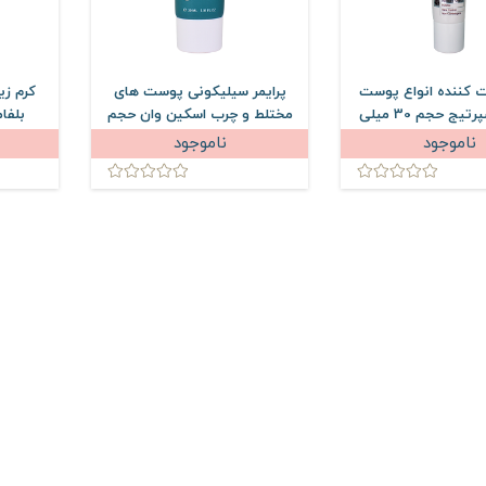
ت کننده انواع پوست
پرایمر سیلیکونی پوست های
کرم زی
آردن اکسپرتیج حجم 30 میلی
مختلط و چرب اسکین وان حجم
بلفامد ح
لیتر
30 میلی لیتر
ناموجود
ناموجود