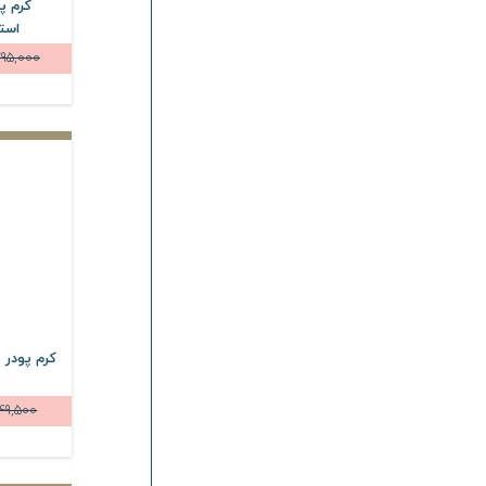
استار
95,000
کرم پودر
49,500