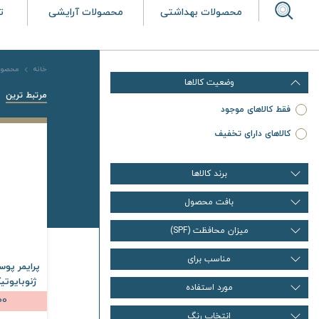
محصولات بهداشتی
محصولات آرایشی
ت
خانه
محصول
وضعیت کالاها
مرتبط ترین
فقط کالاهای موجود
کالاهای دارای تخفیف
برند کالاها
بافت محصول
میزان محافظت (SPF)
مناسب برای
پرایمر پو
ژنوبایوتیک حجم 
مورد استفاده
00
انتخاب رنگ