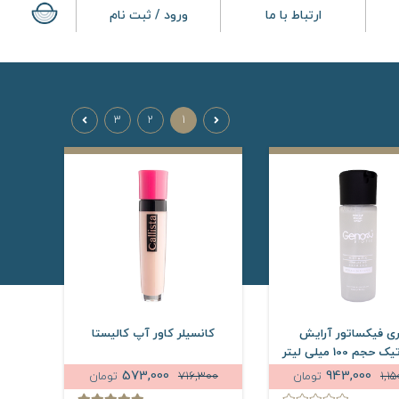
ارتباط با ما
ورود / ثبت نام
3
2
1
ی فیکساتور آرایش
کانسیلر کاور آپ کالیستا
جم 100 میلی لیتر
573,000
943,000
1,1
تومان
716,300
تومان