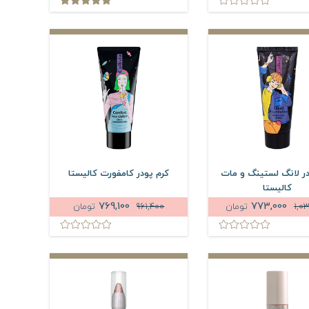
در لانگ لستینگ و مات
کرم پودر کامفورت کالیستا
کالیستا
769,100
773,000
1,0
تومان
961,400
تومان