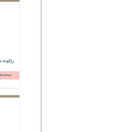
رژگونه م
67,600