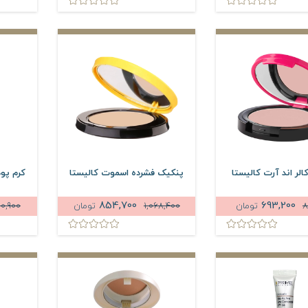
الر اند آرت کالیستا
پنکیک فشرده اسموت کالیستا
کرم پو
854,700
693,200
8
تومان
1,068,400
تومان
30,900