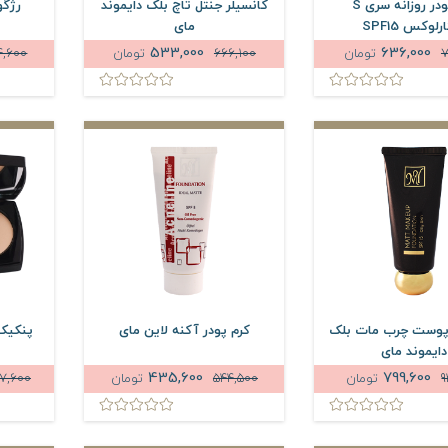
کرم پودر روزانه سری S
کانسیلر جنتل تاچ بلک دایموند
رژگو
لوکس SPF15
مای
533,000
636,000
7
تومان
666,100
تومان
4,600
 پوست چرب مات بلک
کرم پودر آکنه لاین مای
پنکیک 
دایموند مای
435,600
799,600
9
تومان
544,500
تومان
67,600