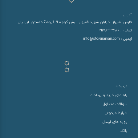
آدرس :
فارس. شیراز. خیابان شهید فقیهی. نبش کوچه 9. فروشگاه استور ایرانیان
تماس :
09178143686
ایمیل :
info@storeiranian.com
درباره ما
راهنمای خرید و پرداخت
سوالات متداول
شرایط مرجوعی
رویه های ارسال
بلاگ