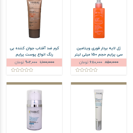
ژل لایه بردار فوری ویتامین
کرم ضد آفتاب جوان کننده بی
سی پرایم حجم 150 میلی لیتر
رنگ انواع پوست پرایم
SPF50 حجم 40 میلی لیتر
850,000
680,000
تومان
1,100,000
902,000
تومان