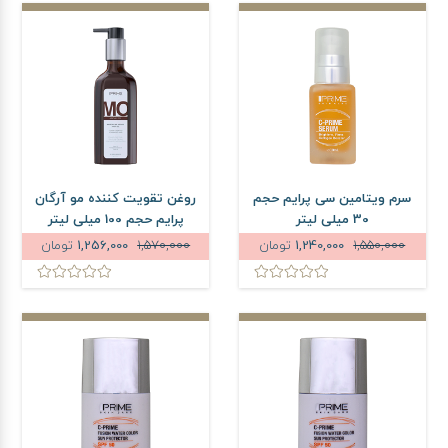
سرم ویتامین سی پرایم حجم
روغن تقویت کننده مو آرگان
30 میلی لیتر
پرایم حجم 100 میلی لیتر
1,550,000
1,240,000
تومان
1,570,000
1,256,000
تومان