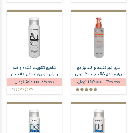
سرم نرم کننده و ضد وز مو
شامپو تقویت کننده و ضد
پرایم مدل RS حجم 120 میلی
ریزش مو پرایم مدل +A حجم
لیتر
250 میلی لیتر
1,350,000
1,107,000
تومان
690,000
552,000
تومان