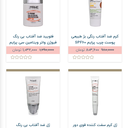
کرم ضد آفتاب رنگی بژ طبیعی
فلویید ضد آفتاب بی رنگ
پوست چرب پرایم SPF60
فیوژن واتر ویتامین سی پرایم
حجم 40 میلی لیتر
SPF50 حجم 40 میلی لیتر
980,000
803,600
تومان
1,290,000
1,032,000
تومان
ژل کرم سفت کننده قوی دور
ژل ضد آفتاب بی رنگ