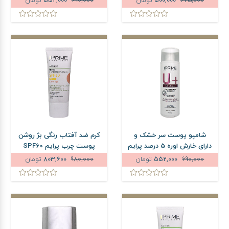
625,000
500,000
تومان
690,000
552,000
تومان
شامپو پوست سر خشک و
کرم ضد آفتاب رنگی بژ روشن
دارای خارش اوره 5 درصد پرایم
پوست چرب پرایم SPF60
مدل +U حجم 250 میلی لیتر
حجم 40 میلی لیتر
690,000
552,000
تومان
980,000
803,600
تومان