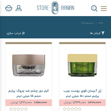
خانه
جستجو کالا
فیلتر ها
مرتب سازی
ژل آبرسان قوی پوست چرب
کرم دور چشم ضد چروک پرایم
پرایم حجم 50 میلی لیتر
حجم 15 میلی لیتر
1,670,000
1,336,000
تومان
1,650,000
1,320,000
تومان