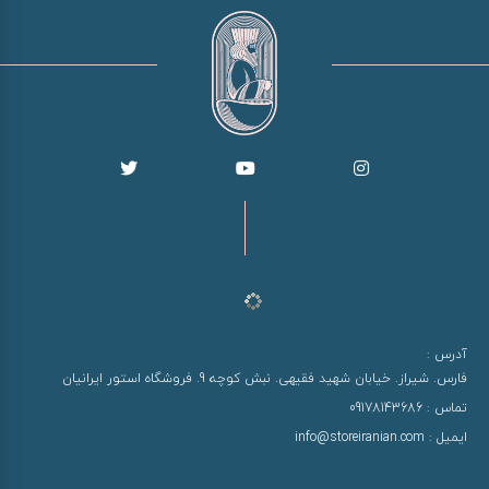
آدرس :
فارس. شیراز. خیابان شهید فقیهی. نبش کوچه 9. فروشگاه استور ایرانیان
تماس :
09178143686
ایمیل :
info@storeiranian.com