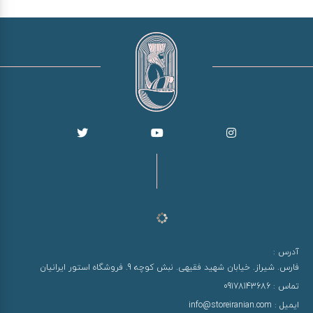
آدرس :
فارس. شیراز. خیابان شهید فقیهی. نبش کوچه 9. فروشگاه استور ایرانیان
تماس :
09178143686
ایمیل :
info@storeiranian.com