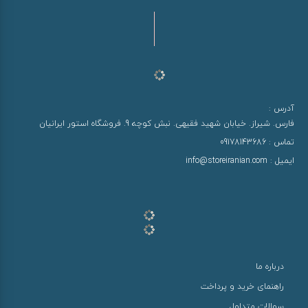
آدرس :
فارس. شیراز. خیابان شهید فقیهی. نبش کوچه 9. فروشگاه استور ایرانیان
تماس :
09178143686
ایمیل :
info@storeiranian.com
درباره ما
راهنمای خرید و پرداخت
سوالات متداول