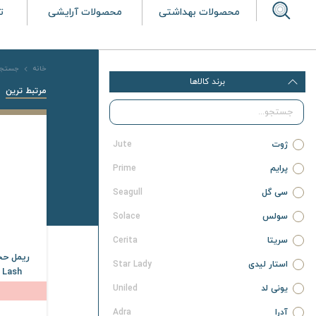
محصولات بهداشتی
محصولات آرایشی
ت
خانه
جستجو 
برند کالاها
مرتبط ترین
ژوت
Jute
پرایم
Prime
سی گل
Seagull
سولس
Solace
سریتا
Cerita
ریمل حج
استار لیدی
Star Lady
 Lash
یونی لد
Uniled
آدرا
Adra