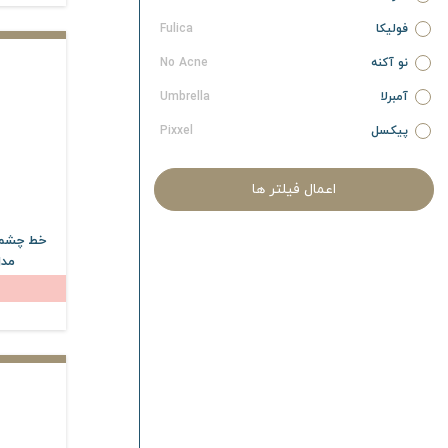
فولیکا
Fulica
نو آکنه
No Acne
آمبرلا
Umbrella
پیکسل
Pixxel
آردن سبوما
Ardene Sebuma
اعمال فیلتر ها
آردن پیگمنتا
Ardene Pigmenta
آردن آتوپیا
Ardene Atopia
خط چشم 
مدل Lines
آردن ریجنکس
Ardene Regenex
آردن سی فکتور
Ardene C Factor
آردن اکسپرتیج
Ardene Expert Age
آردن بیوتی
Ardene Beauty
نیوساد
Newsaad
آیسول
Eyesol