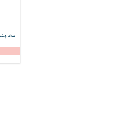
سیسپرسا
Cyspersa
برگامیا
Bergamia
آردن سولاریس
Ardene Solaris
مداد چش
بیوتی درما
Butiderma
فیس دوکس
Face Doux
درمالوگ
Dermalog
راکوتن
Racuten
چلنج
Challenge
رویوال
Revival
بیتروی
Bitroy
امونی
Emoni
برایت مکس
Bright Max
لیپورکس
Liporex