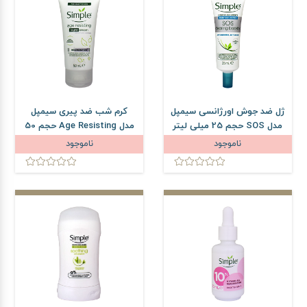
ژل ضد جوش اورژانسی سیمپل
کرم شب ضد پیری سیمپل
مدل SOS حجم 25 میلی لیتر
مدل Age Resisting حجم 50
میلی لیتر
ناموجود
ناموجود