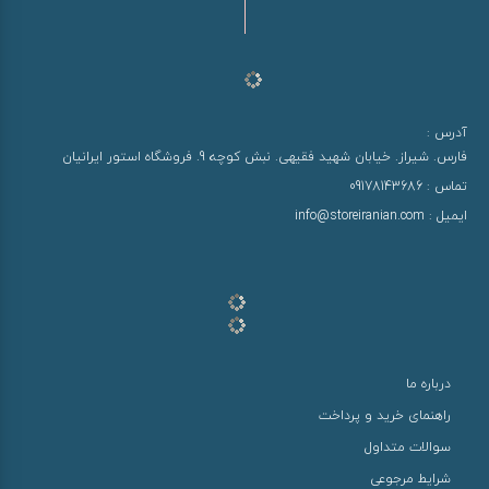
آدرس :
فارس. شیراز. خیابان شهید فقیهی. نبش کوچه 9. فروشگاه استور ایرانیان
تماس :
09178143686
ایمیل :
info@storeiranian.com
درباره ما
راهنمای خرید و پرداخت
سوالات متداول
شرایط مرجوعی