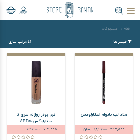
خانه
جستجو کالا
فیلتر ها
مرتب سازی
مداد لب بادوام استارلوکس
کرم پودر روزانه سری S
استارلوکس SPF15
237,000
189,600
تومان
795,000
636,000
تومان