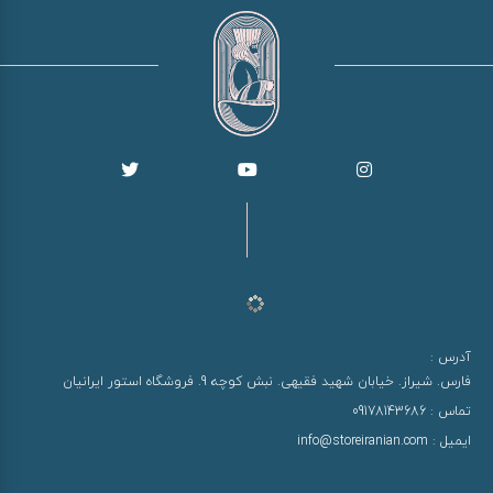
آدرس :
فارس. شیراز. خیابان شهید فقیهی. نبش کوچه 9. فروشگاه استور ایرانیان
تماس :
09178143686
ایمیل :
info@storeiranian.com