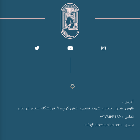
آدرس :
فارس. شیراز. خیابان شهید فقیهی. نبش کوچه 9. فروشگاه استور ایرانیان
تماس :
09178143686
ایمیل :
info@storeiranian.com