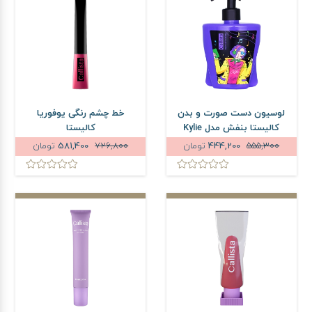
لوسیون دست صورت و بدن
خط چشم رنگی یوفوریا
کالیستا بنفش مدل Kylie
کالیستا
حجم 400 میلی لیتر
555,300
444,200
تومان
726,800
581,400
تومان