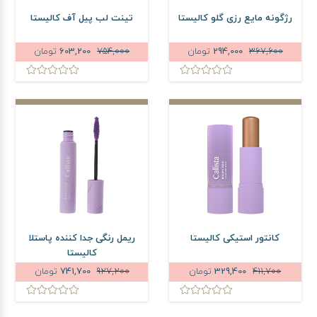
رژگونه مایع رزی گلو کالیستا
تینت لب پیل آف کالیستا
367,600
294,000
تومان
754,000
603,200
تومان
کانتور استیکی کالیستا
ریمل رنگی جدا کننده پاستلا
کالیستا
411,700
329,400
تومان
927,200
741,700
تومان