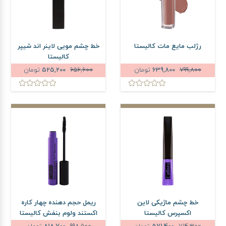
رژلب مایع مات کالیستا
خط چشم مویی لاینر اند شیپر
کالیستا
799,800
639,800
تومان
656,600
525,200
تومان
خط چشم ماژیکی لاین
ریمل حجم دهنده چهار کاره
اکسپرس کالیستا
اکستند ولوم بنفش کالیستا