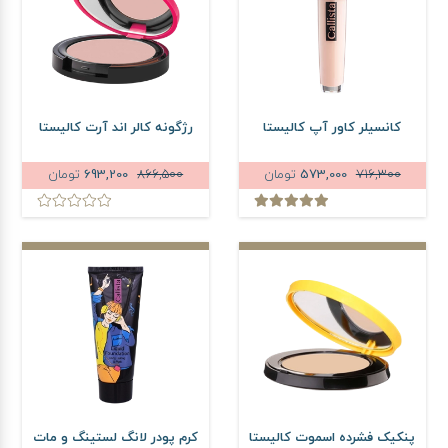
کانسیلر کاور آپ کالیستا
رژگونه کالر اند آرت کالیستا
716,300
573,000
تومان
866,500
693,200
تومان
پنکیک فشرده اسموت کالیستا
کرم پودر لانگ لستینگ و مات