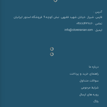
آدرس :
فارس. شیراز. خیابان شهید فقیهی. نبش کوچه 9. فروشگاه استور ایرانیان
تماس :
09178143686
ایمیل :
info@storeiranian.com
درباره ما
راهنمای خرید و پرداخت
سوالات متداول
شرایط مرجوعی
رویه های ارسال
بلاگ