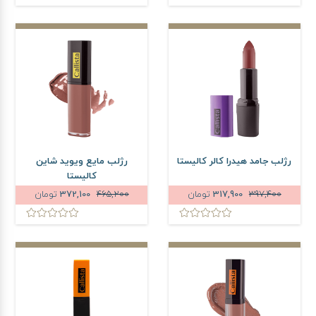
رژلب جامد هیدرا کالر کالیستا
رژلب مایع ویوید شاین
کالیستا
397,400
317,900
تومان
465,200
372,100
تومان