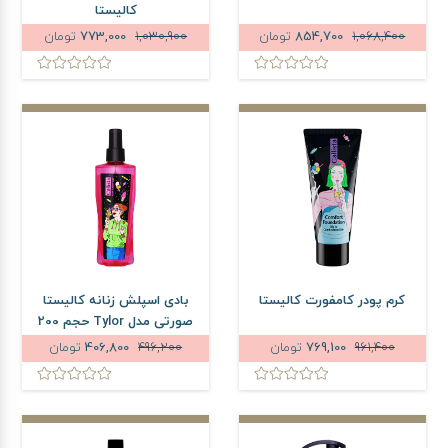
کالیستا
1,068,400
854,700
تومان
1,030,900
773,000
تومان
کرم پودر کامفورت کالیستا
بادی اسپلش زنانه کالیستا
صورتی مدل Tylor حجم 200
میلی لیتر
961,400
769,100
تومان
496,200
406,800
تومان