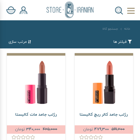
خانه
جستجو کالا
فیلتر ها
مرتب سازی
رژلب جامد کالر ریچ کالیستا
رژلب جامد مات کالیستا
599,200
479,300
تومان
425,000
340,000
تومان