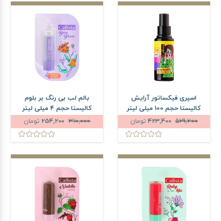
اسپری فیکساتور آرایش
بالم لب بی رنگ بر بلوم
کالیستا حجم 100 میلی لیتر
کالیستا حجم 4 میلی لیتر
529,200
423,400
تومان
310,000
254,200
تومان