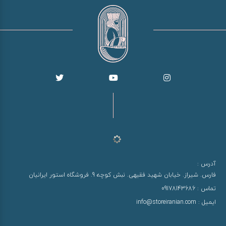
آدرس :
فارس. شیراز. خیابان شهید فقیهی. نبش کوچه 9. فروشگاه استور ایرانیان
تماس :
09178143686
ایمیل :
info@storeiranian.com