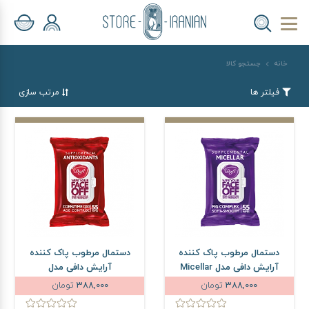
خانه
جستجو کالا
فیلتر ها
مرتب سازی
دستمال مرطوب پاک کننده
دستمال مرطوب پاک کننده
آرایش دافی مدل Micellar
آرایش دافی مدل
بسته 55 عددی
Antioxidants بسته 55
388,000
تومان
388,000
تومان
عددی