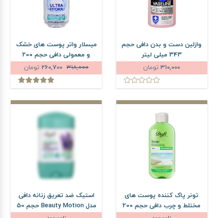
وازلین دست و بدن دافی حجم
میسلار واتر پوست های خشک
343 میلی لیتر
و معمولی دافی حجم 200
میلی لیتر
310,000
تومان
318,000
260,700
تومان
تونر پاک کننده پوست های
استیک ضد تعریق زنانه دافی
مختلط و چرب دافی حجم 200
مدل Beauty Motion حجم 50
میلی لیتر
میلی لیتر