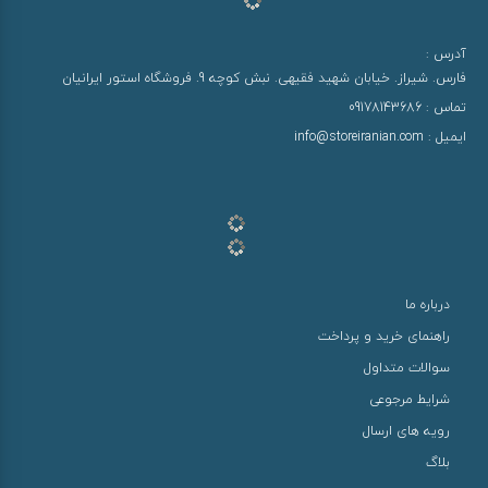
آدرس :
فارس. شیراز. خیابان شهید فقیهی. نبش کوچه 9. فروشگاه استور ایرانیان
تماس :
09178143686
ایمیل :
info@storeiranian.com
درباره ما
راهنمای خرید و پرداخت
سوالات متداول
شرایط مرجوعی
رویه های ارسال
بلاگ