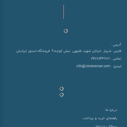
آدرس :
فارس. شیراز. خیابان شهید فقیهی. نبش کوچه 9. فروشگاه استور ایرانیان
تماس :
09178143686
ایمیل :
info@storeiranian.com
درباره ما
راهنمای خرید و پرداخت
سوالات متداول