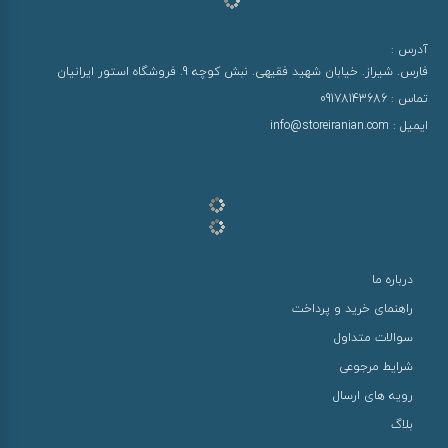
آدرس :
فارس. شیراز. خیابان شهید فقیهی. نبش کوچه 9. فروشگاه استور ایرانیان
تماس :
09178143686
ایمیل :
info@storeiranian.com
درباره ما
راهنمای خرید و پرداخت
سوالات متداول
شرایط مرجوعی
رویه های ارسال
بلاگ