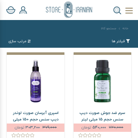
خانه
جستجو کالا
فیلتر ها
مرتب سازی
سرم ضد جوش صورت دیپ
اسپری آبرسان صورت لوندر
سنس حجم 15 میلی لیتر
دیپ سنس حجم 150 میلی
لیتر
720,000
540,000
تومان
379,000
303,200
تومان