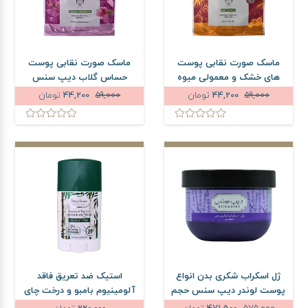
ماسک صورت نقابی پوست
ماسک صورت نقابی پوست
های خشک و معمولی میوه
حساس گلاب دیپ سنس
های استوایی دیپ سنس
حجم 25 میلی لیتر
59,000
44,200
تومان
59,000
44,200
تومان
حجم 25 میلی لیتر
ژل اسکراب شکری بدن انواع
استیک ضد تعریق فاقد
پوست لوندر دیپ سنس حجم
آلومینیوم بامبو و درخت چای
250 میلی لیتر
دیپ سنس وزن 40 گرم