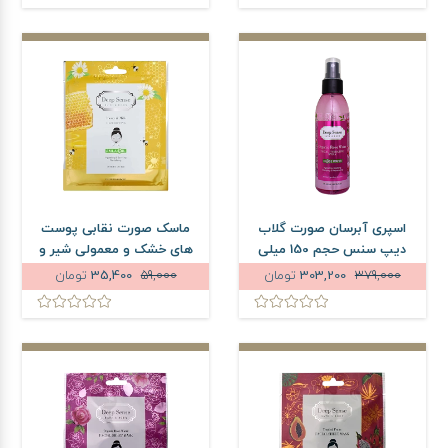
اسپری آبرسان صورت گلاب
ماسک صورت نقابی پوست
دیپ سنس حجم 150 میلی
های خشک و معمولی شیر و
لیتر
عسل دیپ سنس حجم 25
379,000
303,200
تومان
59,000
35,400
تومان
میلی لیتر