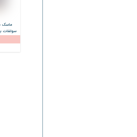
میس بون
Miss Bon
لچیک
Lechic
وکتور
Vector
ماسک مو
لوجیا
Loggia
مدیلن
Medilann
کالیستا
Callista
لامینین
Laminin
شون
Schon
الیوکس
Olivex
درماتیپیک
Dermatypique
نوتروژینا
Neutrogena
وازلین
Vaseline
بالانس
Balance
الارو
Ellaro