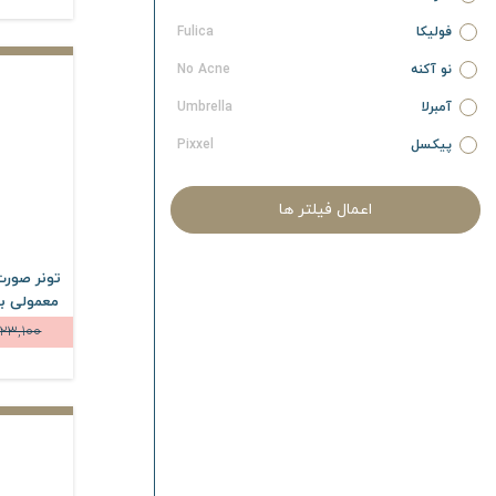
فولیکا
Fulica
نو آکنه
No Acne
آمبرلا
Umbrella
پیکسل
Pixxel
آردن سبوما
Ardene Sebuma
اعمال فیلتر ها
آردن پیگمنتا
Ardene Pigmenta
آردن آتوپیا
Ardene Atopia
تونر صور
آردن ریجنکس
Ardene Regenex
23,100
آردن سی فکتور
Ardene C Factor
آردن اکسپرتیج
Ardene Expert Age
آردن بیوتی
Ardene Beauty
نیوساد
Newsaad
آیسول
Eyesol