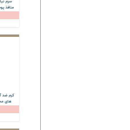
سرم نیا
استم سل
Stem Cell
اسکین وان
Skin One
اکسیلیا
Excilia
سیکالدرم
Cicalderm
ثمین
Samin
تافته
Tafteh
ژیناژن
Ginagen
وارمی
Varmi
سیلکر
Silcare
بلفامد
Blephamed
کرم ضد آ
های مخ
طلسم
Telesm
SPF50 حجم 50 میلی لیتر
لایتنس
Lightness
سان سیف
Sunsafe