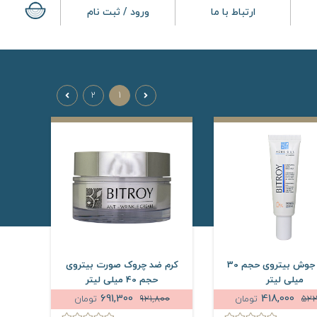
ارتباط با ما
ورود / ثبت نام
2
1
ژل ضد جوش بیتروی حجم 30
کرم ضد چروک صورت بیتروی
میلی لیتر
حجم 40 میلی لیتر
691,300
418,000
522
تومان
921,800
تومان