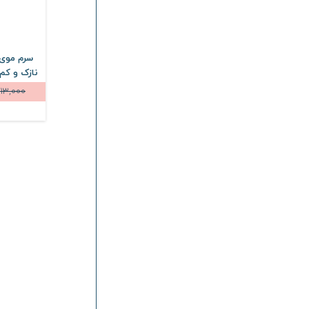
میس بون
Miss Bon
لچیک
Lechic
وکتور
Vector
سرم موی 
لوجیا
Loggia
13,000
مدیلن
Medilann
کالیستا
Callista
لامینین
Laminin
شون
Schon
الیوکس
Olivex
درماتیپیک
Dermatypique
نوتروژینا
Neutrogena
وازلین
Vaseline
بالانس
Balance
الارو
Ellaro