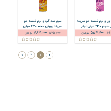
ز و نرم کننده مو سریتا
سرم ضد گره و نرم کننده مو
230 میلی لیتر
سریتا بیوتی حجم 230 میلی
لیتر
483,000
554,400
66
تومان
575,000
تومان
2
1