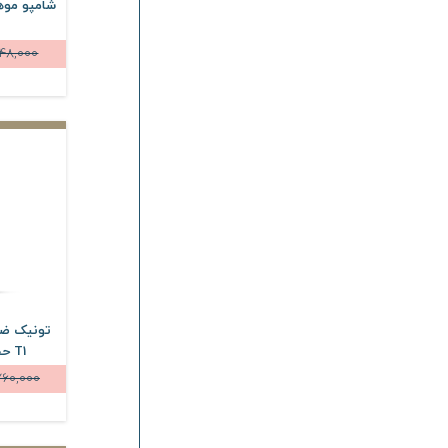
استم سل
Stem Cell
اسکین وان
Skin One
48,000
اکسیلیا
Excilia
سیکالدرم
Cicalderm
ثمین
Samin
تافته
Tafteh
ژیناژن
Ginagen
وارمی
Varmi
سیلکر
Silcare
بلفامد
Blephamed
تونیک ضد
T1 حجم 50 میلی لیتر
طلسم
Telesm
760,000
لایتنس
Lightness
سان سیف
Sunsafe