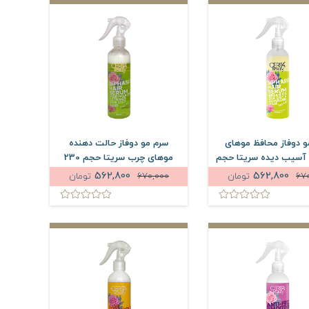
و دوفاز محافظ موهای
سرم مو دوفاز حالت دهنده
سیب دیده سریتا حجم
موهای چرب سریتا حجم 230
230 میلی لیتر
میلی لیتر
562,800
562,800
67
تومان
670,000
تومان