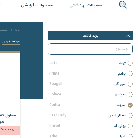
محصولات بهداشتی
محصولات آرایشی
ت
خانه
جستجو 
برند کالاها
مرتبط ترین
ژوت
Jute
پرایم
Prime
سی گل
Seagull
سولس
Solace
سریتا
Cerita
محلول تقو
استار لیدی
Star Lady
حجم 8 م
یونی لد
Uniled
1,950,000
آدرا
Adra