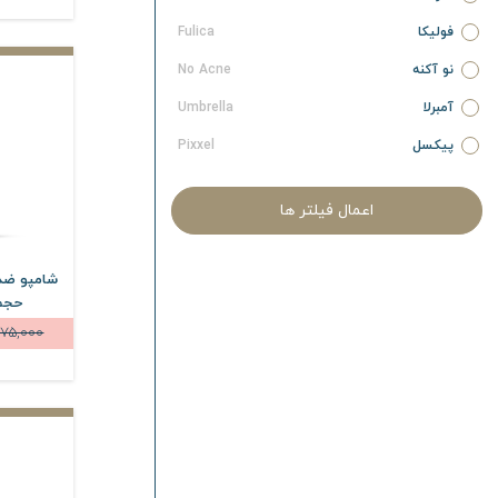
فولیکا
Fulica
نو آکنه
No Acne
آمبرلا
Umbrella
پیکسل
Pixxel
آردن سبوما
Ardene Sebuma
اعمال فیلتر ها
آردن پیگمنتا
Ardene Pigmenta
آردن آتوپیا
Ardene Atopia
شامپو ضد
آردن ریجنکس
Ardene Regenex
حجم 200 میلی
575,000
آردن سی فکتور
Ardene C Factor
آردن اکسپرتیج
Ardene Expert Age
آردن بیوتی
Ardene Beauty
نیوساد
Newsaad
آیسول
Eyesol