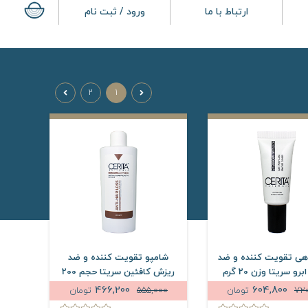
ارتباط با ما
ورود / ثبت نام
2
1
هی تقویت کننده و ضد
شامپو تقویت کننده و ضد
و سریتا وزن 20 گرم
ریزش کافئین سریتا حجم 200
میلی لیتر
466,200
604,800
72
تومان
555,000
تومان