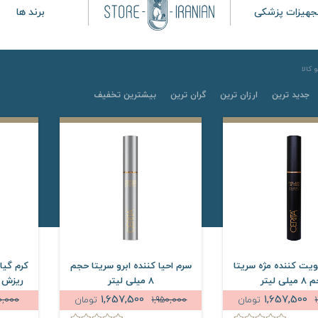
جهیزات پزشکی
برند ها
کالا
جدید ترین
ارزان ترین
گران ترین
بیشترین تخفیف
یت کننده مژه سریتا
سرم احیا کننده ابرو سریتا حجم
کرم گیا
یلی لیتر
8 میلی لیتر
ریزش ابر
1,657,500
1,657,500
تومان
1,950,000
تومان
0,000