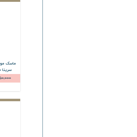
فیتو وان
Phyto One
ساین اسکین
Syn Skin
ویتالیر
Vitalayer
دیپ سنس
Deep Sense
دمودکسیلین
Demodexcillin
مارسالا
Marsala
ماسک مو ک
وودلایک
Woodlike
سریتا حجم 200 
ژنوبایوتیک
Genobiotic
50,000
دافی
Dafi
درمالیفت
Dermalift
الی ژن
Oligen
درماسیف
Dermasafe
بایو اسکین
Bio Skin