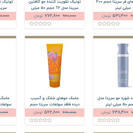
شامپو موهای فر سریتا حجم 200
تونیک تقویت کننده مو کافئین
تونیک ت
میلی لیتر
سریتا مدل T2 حجم 50 میلی
سریتا حج
لیتر
772,800
531,300
6
تومان
920,000
تومان
00,000
 شوره مو سریتا مدل
ماسک موهای خشک و آسیب
ماسک 
دیده فاقد سولفات سریتا حجم
200 میلی لیتر
562,800
638,400
تومان
670,000
تومان
0,000