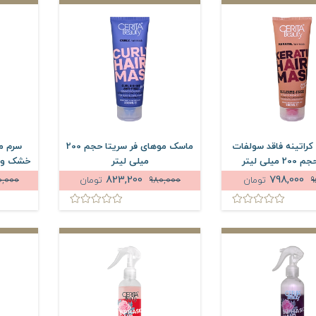
راتینه فاقد سولفات
ماسک موهای فر سریتا حجم 200
سرم م
میلی لیتر
میلی لیتر
خشک و آ
823,200
798,000
9
تومان
980,000
تومان
0,000