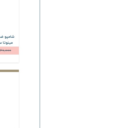
سیسپرسا
Cyspersa
برگامیا
Bergamia
آردن سولاریس
Ardene Solaris
بیوتی درما
Butiderma
شامپو ض
فیس دوکس
Face Doux
20,000
درمالوگ
Dermalog
راکوتن
Racuten
چلنج
Challenge
رویوال
Revival
بیتروی
Bitroy
امونی
Emoni
برایت مکس
Bright Max
لیپورکس
Liporex